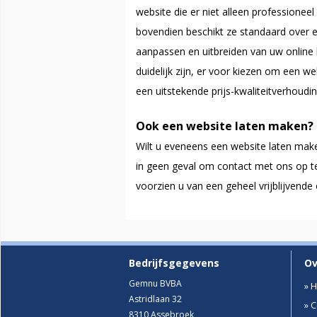
website die er niet alleen professione
bovendien beschikt ze standaard over e
aanpassen en uitbreiden van uw online
duidelijk zijn, er voor kiezen om een w
een uitstekende prijs-kwaliteitverhoudin
Ook een website laten maken?
Wilt u eveneens een website laten mak
in geen geval om contact met ons op t
voorzien u van een geheel vrijblijvende 
Bedrijfsgegevens
Ov
Gemnu BVBA
» H
Astridlaan 32
» 
8310 Assebroek