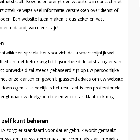
eit uitstraalt. Bovendien brengt een website u in contact met
chtelijke wijze veel informatie verstrekken over dienst of
oden. Een website laten maken is dus zeker en vast
en u daarbij van dienst zijn!
en
twikkelen spreekt het voor zich dat u waarschijnlijk wel
 zitten met betrekking tot bijvoorbeeld de uitstraling er van.
 ontwikkeld zal steeds gebaseerd zijn op uw persoonlijke
met onze klanten en geven bijpassend advies om uw website
 doen ogen. Uiteindelijk is het resultaat is een professionele
rengt naar uw doelgroep toe en voor u als klant ook nog
 zelf kunt beheren
A zorgt er standaard voor dat er gebruik wordt gemaakt
system. Dit systeem maakt het voor u als klant mogelijk