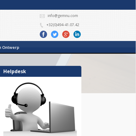
info@gemnu.com
+32(0)494-41.07.42
h Ontwerp
Helpdesk