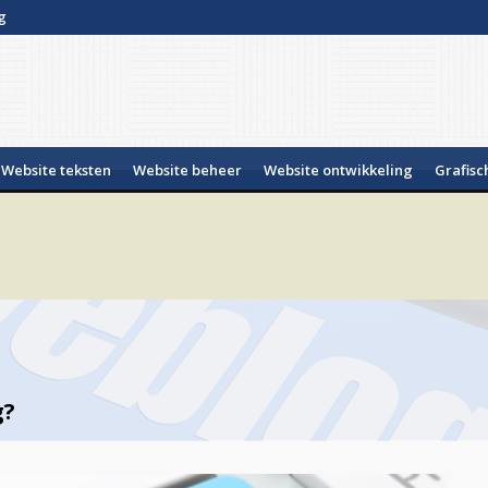
g
Website teksten
Website beheer
Website ontwikkeling
Grafisc
g?